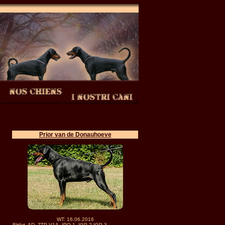
Prior van de Donauhoeve
WT: 16.06.2016
BH/vt, AD, ZTP V1A, IPO-1, IGP-2,IGP-3