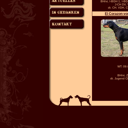
BH/vt, I-BGH 1, I-B
J-CH DV,
dt. CH.
VDH, CH
El Corazon v
WT: 09.
BH/vt, 
dt. Jugend 