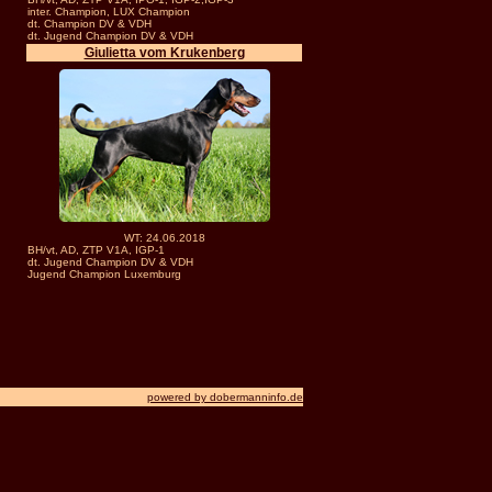
inter. Champion, LUX Champion
dt. Champion DV & VDH
dt. Jugend Champion DV & VDH
Giulietta vom Krukenberg
WT: 24.06.2018
BH/vt, AD, ZTP V1A, IGP-1
dt. Jugend Champion DV & VDH
Jugend Champion Luxemburg
powered by dobermanninfo.de