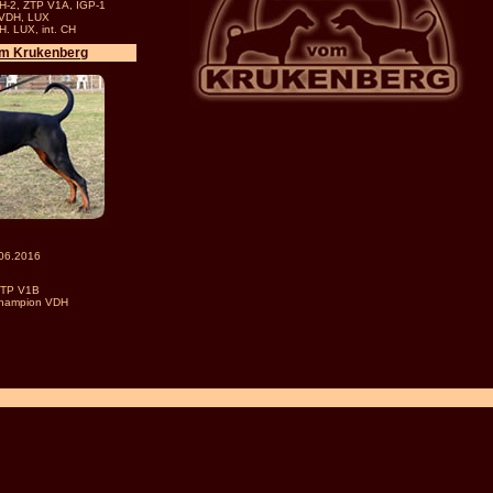
GH-2, ZTP V1A, IGP-1
 VDH, LUX
. LUX, int. CH
om Krukenberg
06.2016
ZTP V1B
Champion VDH