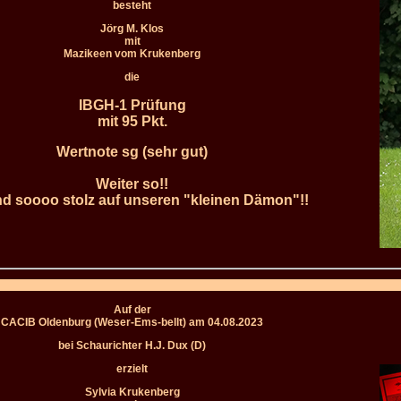
besteht
Jörg M. Klos
mit
Mazikeen vom Krukenberg
die
IBGH-1 Prüfung
mit 95 Pkt.
Wertnote sg (sehr gut)
Weiter so!!
nd soooo stolz auf unseren "kleinen Dämon"!!
Auf der
CACIB Oldenburg (Weser-Ems-bellt) am 04.08.2023
bei Schaurichter H.J. Dux (D)
erzielt
Sylvia Krukenberg