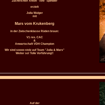
Zuchtrichter Anton "Toni" Spindler
erzielt
Julia Walger
mit
Mars vom Krukenberg
in der Zwischenklasse Rüden braun:
V1 res. CAC
&
Anwartschaft VDH Champion
Wir sind soooo stolz auf Team "Julia & Mars"
Weiter so! Tolle Vorführung!!
Auf der