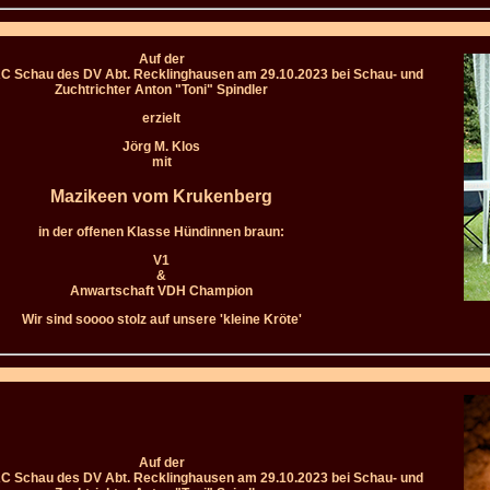
Auf der
AC Schau des DV Abt. Recklinghausen am 29.10.2023 bei Schau- und
Zuchtrichter Anton "Toni" Spindler
erzielt
Jörg M. Klos
mit
Mazikeen vom Krukenberg
in der offenen Klasse Hündinnen braun:
V1
&
Anwartschaft VDH Champion
Wir sind soooo stolz auf unsere 'kleine Kröte'
Auf der
AC Schau des DV Abt. Recklinghausen am 29.10.2023 bei Schau- und