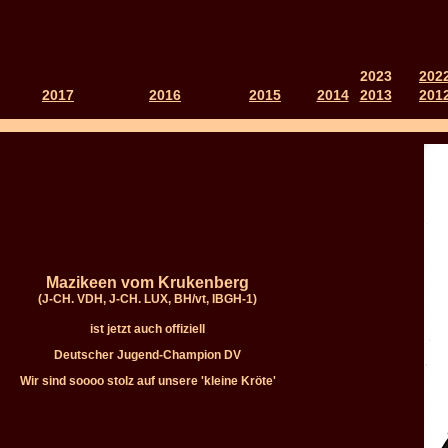
2023
202
2017
2016
2015
2014
2013
201
Mazikeen vom Krukenberg
(J-CH. VDH, J-CH. LUX, BH/vt, IBGH-1)
ist jetzt auch offiziell
Deutscher Jugend-Champion DV
Wir sind soooo stolz auf unsere 'kleine Kröte'